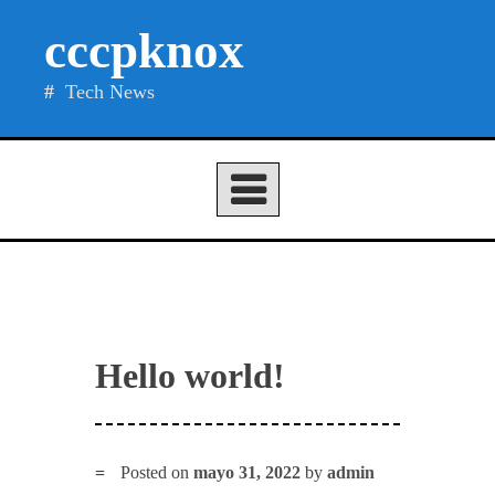
Skip
cccpknox
to
content
Tech News
Hello world!
Posted on
mayo 31, 2022
by
admin